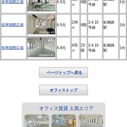
長寧国際広場
6.5元
6階
1分
㎡
号線
駅
239
3.4.10
虹橋路
長寧国際広場
6.5元
6階
1分
㎡
号線
駅
435
23
3.4.10
虹橋路
長寧国際広場
6.8元
1分
㎡
階
号線
駅
ページトップへ戻る
オフィストップ
オフィス賃貸 人気エリア