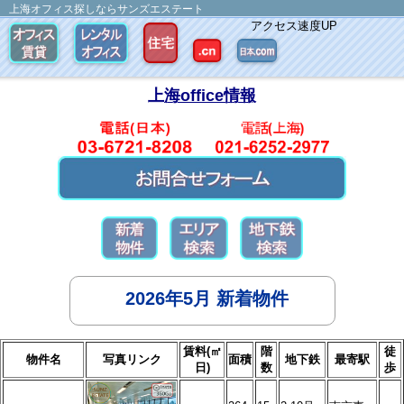
上海オフィス探しならサンズエステート
アクセス速度UP
上海office情報
2026年5月 新着物件
賃料(㎡
階
徒
物件名
写真リンク
面積
地下鉄
最寄駅
日)
数
歩