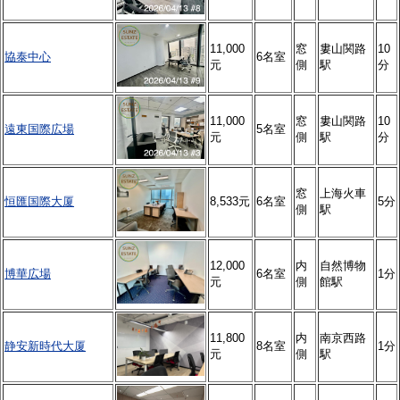
11,000
窓
婁山関路
10
協泰中心
6名室
元
側
駅
分
11,000
窓
婁山関路
10
遠東国際広場
5名室
元
側
駅
分
窓
上海火車
恒匯国際大厦
8,533元
6名室
5分
側
駅
12,000
内
自然博物
博華広場
6名室
1分
元
側
館駅
11,800
内
南京西路
静安新時代大厦
8名室
1分
元
側
駅