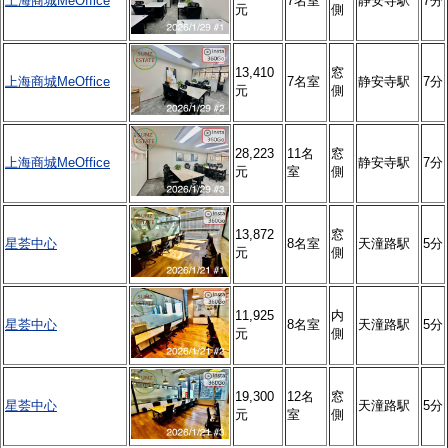
上海商城MeOffice
7名室
静安寺駅
7分
元
側
13,410
窓
上海商城MeOffice
7名室
静安寺駅
7分
元
側
28,223
11名
窓
上海商城MeOffice
静安寺駅
7分
元
室
側
13,872
窓
星荟中心
8名室
天潼路駅
5分
元
側
11,925
内
星荟中心
8名室
天潼路駅
5分
元
側
19,300
12名
窓
星荟中心
天潼路駅
5分
元
室
側