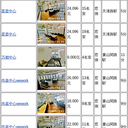
24,096
15名
窓
星荟中心
天潼路駅
5分
元
室
側
24,096
19名
窓
星荟中心
天潼路駅
5分
元
室
側
窓
婁山関路
11
万都中心
9,000元
4名室
側
駅
分
26,000
13名
窓
婁山関路
尚嘉中心wework
9分
元
室
側
駅
18,000
窓
婁山関路
尚嘉中心wework
9名室
9分
元
側
駅
22,000
11名
窓
婁山関路
尚嘉中心wework
9分