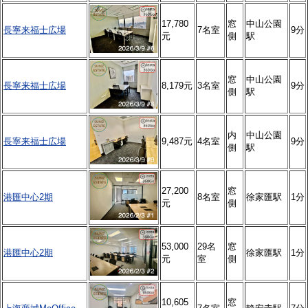
17,780
窓
中山公園
長寧来福士広場
7名室
9分
元
側
駅
窓
中山公園
長寧来福士広場
8,179元
3名室
9分
側
駅
内
中山公園
長寧来福士広場
9,487元
4名室
9分
側
駅
27,200
窓
港匯中心2期
8名室
徐家匯駅
1分
元
側
53,000
29名
窓
港匯中心2期
徐家匯駅
1分
元
室
側
10,605
窓