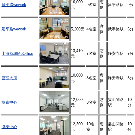
16,000
窓
昌平路wework
9名室
昌平路駅
9分
元
側
窓
延平路wework
5,200元
4名室
武寧路駅
6分
側
13,410
窓
上海商城MeOffice
7名室
静安寺駅
7分
元
側
10,000
窓
巨富大厦
8名室
静安寺駅
3分
元
側
12,000
窓
婁山関路
10
協泰中心
8名室
元
側
駅
分
12,300
10名
窓
婁山関路
10
協泰中心
元
室
側
駅
分