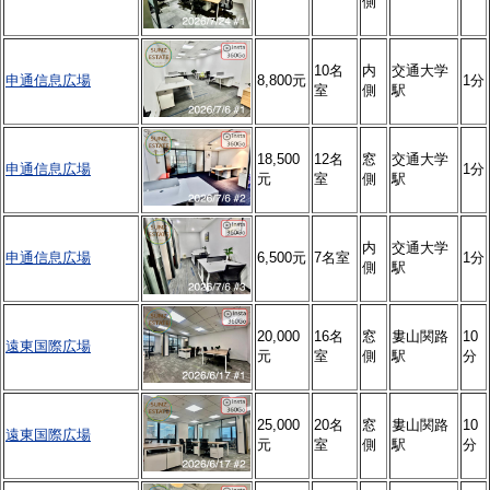
側
10名
内
交通大学
申通信息広場
8,800元
1分
室
側
駅
18,500
12名
窓
交通大学
申通信息広場
1分
元
室
側
駅
内
交通大学
申通信息広場
6,500元
7名室
1分
側
駅
20,000
16名
窓
婁山関路
10
遠東国際広場
元
室
側
駅
分
25,000
20名
窓
婁山関路
10
遠東国際広場
元
室
側
駅
分