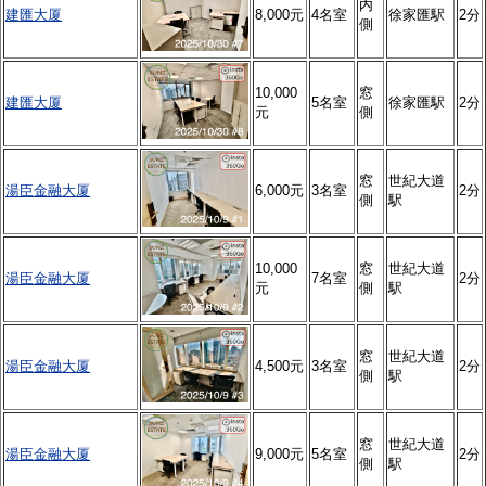
内
建匯大厦
8,000元
4名室
徐家匯駅
2分
側
10,000
窓
建匯大厦
5名室
徐家匯駅
2分
元
側
窓
世紀大道
湯臣金融大厦
6,000元
3名室
2分
側
駅
10,000
窓
世紀大道
湯臣金融大厦
7名室
2分
元
側
駅
窓
世紀大道
湯臣金融大厦
4,500元
3名室
2分
側
駅
窓
世紀大道
湯臣金融大厦
9,000元
5名室
2分
側
駅