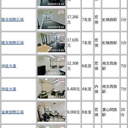
17,266
窓
匯京国際広場
7名室
虹橋路駅
1分
元
側
17,635
窓
匯京国際広場
7名室
虹橋路駅
1分
元
側
12,308
窓
南京西路
仲益大厦
6名室
7分
元
側
駅
内
南京西路
仲益大厦
6,400元
4名室
7分
側
駅
窓
婁山関路
10
遠東国際広場
9,000元
8名室
側
駅
分