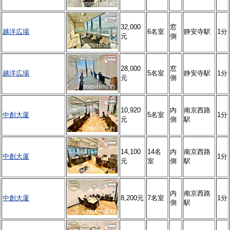
32,000
窓
越洋広場
6名室
静安寺駅
1分
元
側
28,000
窓
越洋広場
5名室
静安寺駅
1分
元
側
10,920
内
南京西路
中創大厦
5名室
1分
元
側
駅
14,100
14名
内
南京西路
中創大厦
1分
元
室
側
駅
内
南京西路
中創大厦
8,200元
7名室
1分
側
駅