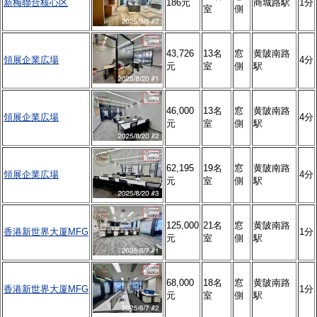
新梅聯合核心区
186元
商城路駅
1分
室
側
43,726
13名
窓
黄陂南路
領展企業広場
4分
元
室
側
駅
46,000
13名
窓
黄陂南路
領展企業広場
4分
元
室
側
駅
62,195
19名
窓
黄陂南路
領展企業広場
4分
元
室
側
駅
125,000
21名
窓
黄陂南路
香港新世界大厦MFG
1分
元
室
側
駅
68,000
18名
窓
黄陂南路
香港新世界大厦MFG
1分
元
室
側
駅