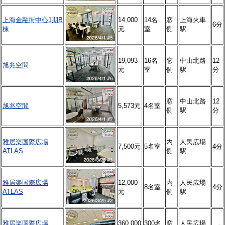
上海金融街中心1期B
14,000
14名
窓
上海火車
6分
棟
元
室
側
駅
19,093
16名
窓
中山北路
12
旭兆空間
元
室
側
駅
分
窓
中山北路
12
旭兆空間
5,573元
4名室
側
駅
分
雅居楽国際広場
内
人民広場
7,500元
5名室
4分
ATLAS
側
駅
雅居楽国際広場
12,000
内
人民広場
8名室
4分
ATLAS
元
側
駅
雅居楽国際広場
360,000
300名
窓
人民広場