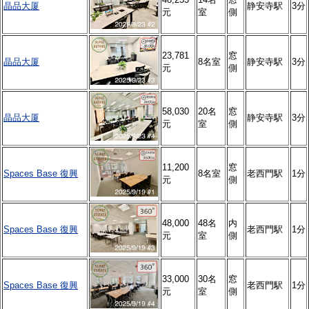
晶品大厦
静安寺駅
3分
元
室
側
23,781
窓
晶品大厦
8名室
静安寺駅
3分
元
側
58,030
20名
窓
晶品大厦
静安寺駅
3分
元
室
側
11,200
窓
Spaces Base 復興
8名室
老西門駅
1分
元
側
48,000
48名
内
Spaces Base 復興
老西門駅
1分
元
室
側
33,000
30名
窓
Spaces Base 復興
老西門駅
1分
元
室
側