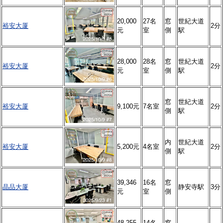
20,000
27名
窓
世紀大道
裕安大厦
2分
元
室
側
駅
28,000
28名
窓
世紀大道
裕安大厦
2分
元
室
側
駅
窓
世紀大道
裕安大厦
9,100元
7名室
2分
側
駅
内
世紀大道
裕安大厦
5,200元
4名室
2分
側
駅
39,346
16名
窓
晶品大厦
静安寺駅
3分
元
室
側
48,255
14名
窓