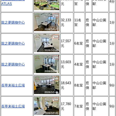
4分
ATLAS
元
室
側
駅
32,133
11名
窓
中山公園
龍之夢購物中心
1分
元
室
側
駅
17,557
窓
中山公園
龍之夢購物中心
6名室
1分
元
側
駅
13,603
窓
中山公園
龍之夢購物中心
4名室
1分
元
側
駅
18,643
窓
中山公園
長寧来福士広場
8名室
9分
元
側
駅
17,780
窓
中山公園
長寧来福士広場
7名室
9分
元
側
駅