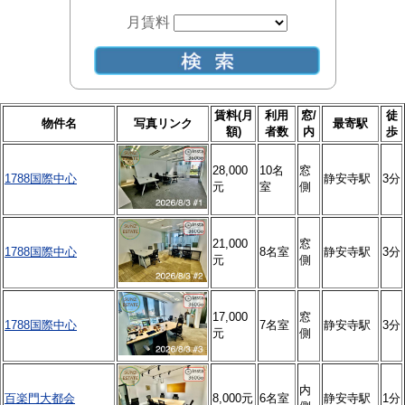
月賃料
賃料(月
利用
窓/
徒
物件名
写真リンク
最寄駅
額)
者数
内
歩
28,000
10名
窓
1788国際中心
静安寺駅
3分
元
室
側
21,000
窓
1788国際中心
8名室
静安寺駅
3分
元
側
17,000
窓
1788国際中心
7名室
静安寺駅
3分
元
側
内
百楽門大都会
8,000元
6名室
静安寺駅
1分