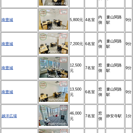
内
婁山関路
南豊城
5,800元
4名室
9分
側
駅
内
婁山関路
南豊城
7,200元
6名室
9分
側
駅
12,500
窓
婁山関路
南豊城
7名室
9分
元
側
駅
13,500
窓
婁山関路
南豊城
6名室
9分
元
側
駅
46,000
窓
越洋広場
7名室
静安寺駅
1分
元
側