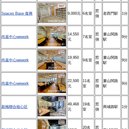
窓
Spaces Base 復興
9,000元
6名室
老西門駅
1分
側
14,550
窓
婁山関路
尚嘉中心wework
7名室
9分
元
側
駅
19,950
窓
婁山関路
尚嘉中心wework
9名室
9分
元
側
駅
22,500
11名
窓
婁山関路
尚嘉中心wework
9分
元
室
側
駅
49,468
19名
窓
新梅聯合核心区
商城路駅
1分
元
室
側
20名
窓