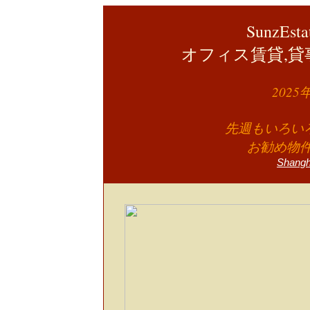
SunzEst
オフィス賃貸,貸
202
先週もいろいろ
お勧め物
Shang