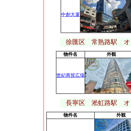
中創大厦
徐匯区 常熟路駅 
物件名
外観
世紀商貿広場
長寧区 淞虹路駅 
物件名
外観