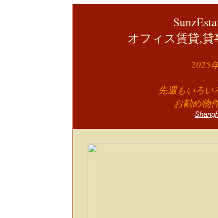
SunzEst
オフィス賃貸,貸
202
先週もいろいろ
お勧め物
Shang