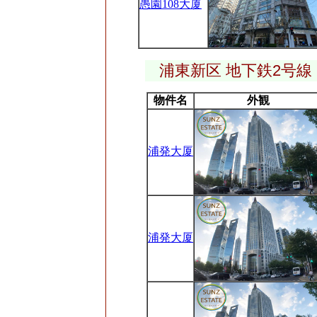
愚園108大厦
浦東新区 地下鉄2号
物件名
外観
浦発大厦
浦発大厦