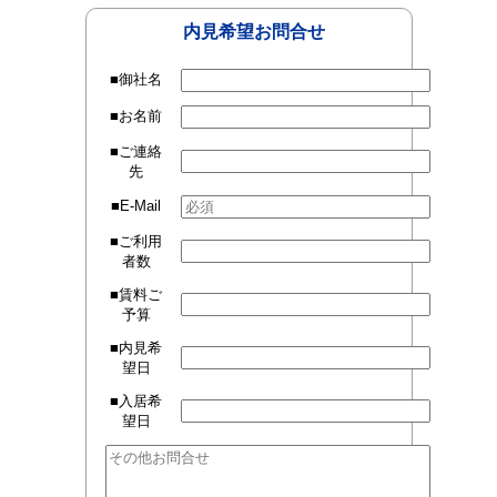
内見希望お問合せ
■御社名
■お名前
■ご連絡
先
■E-Mail
■ご利用
者数
■賃料ご
予算
■内見希
望日
■入居希
望日