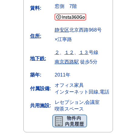
窓側 7階
賃料:
静安区
北京西路968号
住所:
×江寧路
２
、
１２
、
１３
号線
地下鉄:
南京西路駅
徒歩5分
築年:
2011年
オフィス家具
付属設備:
インターネット回線,電話
レセプション,会議室
共用施設:
喫茶スペース