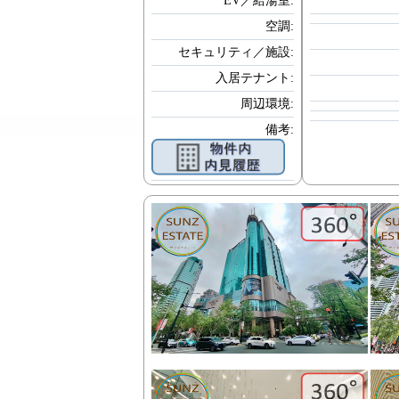
EV／給湯室:
空調:
セキュリティ／施設:
入居テナント:
周辺環境:
備考: