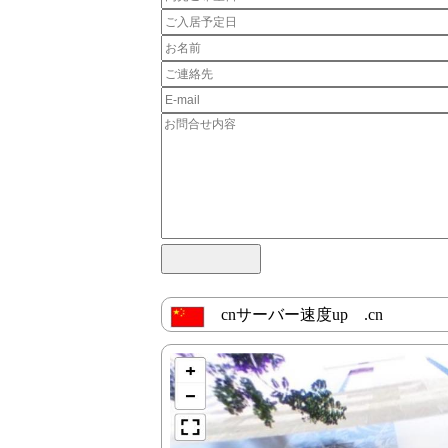
cnサーバー速度up .cn