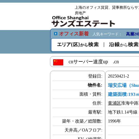
上海のオフィス賃貸、貸事務所ならサ
房地产
オフィス新着
高層2
人気キーワード：
cnサーバー速度up .cn
登録日:
20250421-2
物件名:
瑞安広場（Shui 
面積・賃料:
建築面積:19
住所:
黄浦区
淮海中路
最寄駅:
地下鉄1.14号
築年・改築／総階数:
199
天井高／OAフロア: