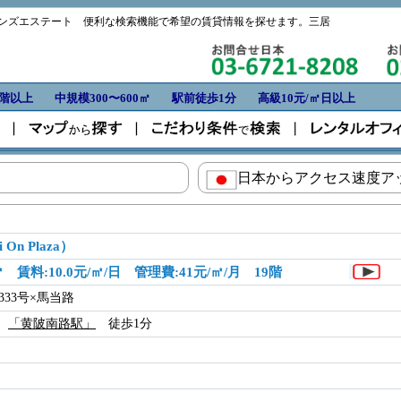
ンズエステート 便利な検索機能で希望の賃貸情報を探せます。三居
0階以上
中規模300〜600㎡
駅前徒歩1分
高級10元/㎡日以上
日本からアクセス速度アッ
On Plaza）
3㎡ 賃料:10.0元/㎡/日 管理費:41元/㎡/月 19階
333号×馬当路
線
「黄陂南路駅」
徒歩1分
6年