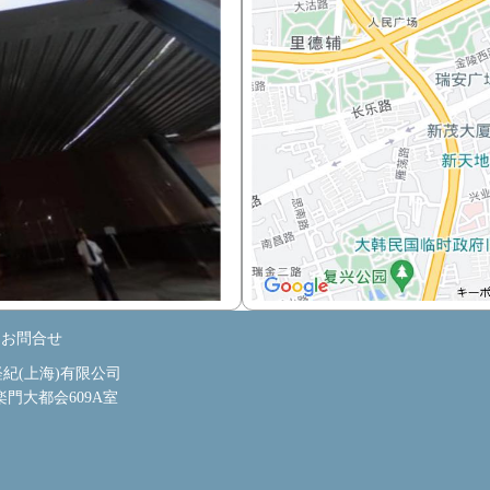
｜
お問合せ
産経紀(上海)有限公司
楽門大都会609A室