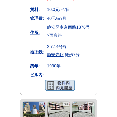
賃料:
10.0元/㎡/日
管理費:
40元/㎡/月
静安区
南京西路1376号
住所:
×西康路
2.7.14号線
地下鉄:
静安寺駅
徒歩7分
築年:
1990年
ビル内: