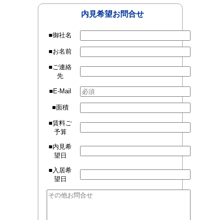
内見希望お問合せ
■御社名
■お名前
■ご連絡
先
■E-Mail
■面積
■賃料ご
予算
■内見希
望日
■入居希
望日